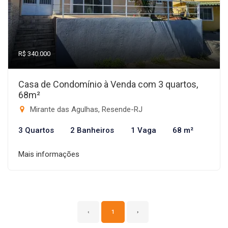
R$ 340.000
Casa de Condomínio à Venda com 3 quartos,
68m²
Mirante das Agulhas, Resende-RJ
3 Quartos
2 Banheiros
1 Vaga
68 m²
Mais informações
‹
1
›