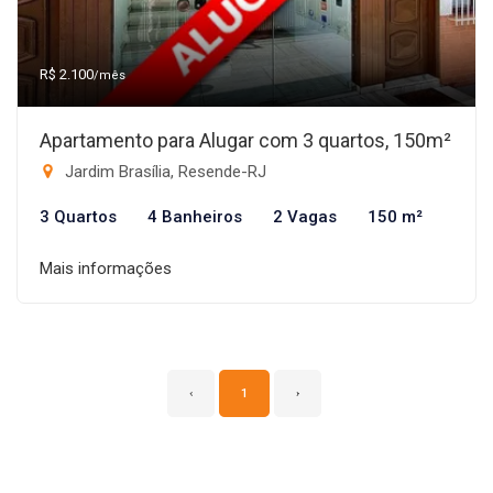
R$ 2.100
/mês
Apartamento para Alugar com 3 quartos, 150m²
Jardim Brasília, Resende-RJ
3 Quartos
4 Banheiros
2 Vagas
150 m²
Mais informações
‹
1
›