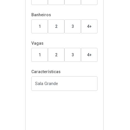
Banheiros
1
2
3
4+
Vagas
1
2
3
4+
Características