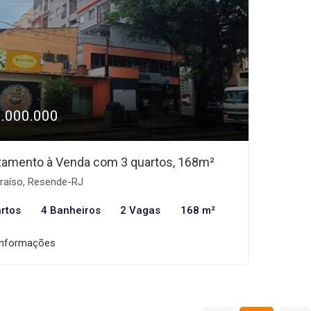
1.000.000
tamento à Venda com 3 quartos, 168m²
raíso, Resende-RJ
rtos
4 Banheiros
2 Vagas
168 m²
informações