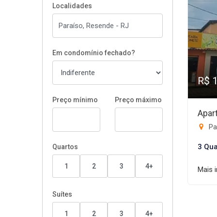
Localidades
Em condomínio fechado?
R$ 
Preço mínimo
Preço máximo
Apar
Pa
3 Qua
Quartos
1
2
3
4+
Mais 
Suítes
1
2
3
4+