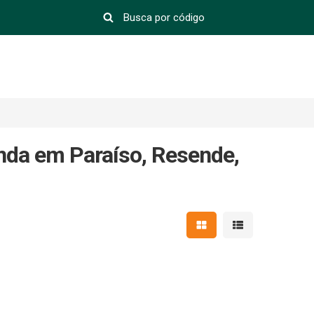
nda em Paraíso, Resende,
Mostrar resultados em 
Mostrar resultad