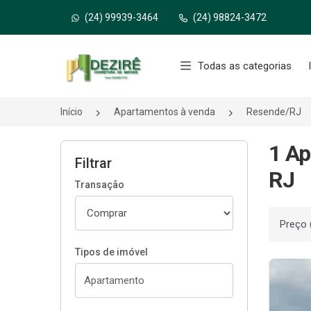
(24) 99939-3464
(24) 98824-3472
Página inicial
Todas as categorias
Início
Apartamentos à venda
Resende/RJ
1 Ap
Filtrar
RJ
Transação
Ordenar
Tipos de imóvel