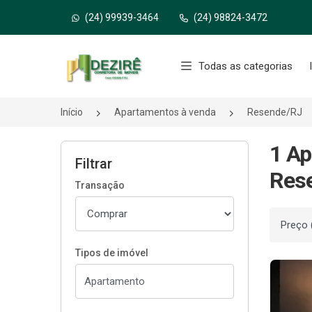
(24) 99939-3464
(24) 98824-3472
Página inicial
Todas as categorias
Início
Apartamentos à venda
Resende/RJ
1 Ap
Filtrar
Res
Transação
Ordenar
Tipos de imóvel