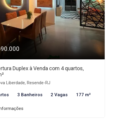
690.000
rtura Duplex à Venda com 4 quartos,
m²
va Liberdade, Resende-RJ
rtos
3 Banheiros
2 Vagas
177 m²
informações