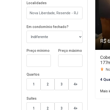
Localidades
Em condomínio fechado?
R$ 
Preço mínimo
Preço máximo
Cobe
177
No
Quartos
4 Qua
1
2
3
4+
Mais 
Suítes
1
2
3
4+