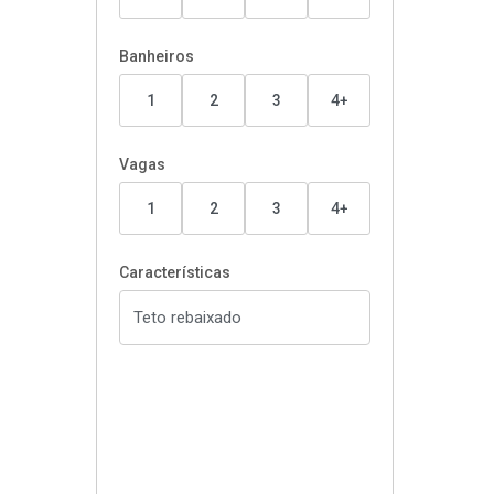
Banheiros
1
2
3
4+
Vagas
1
2
3
4+
Características