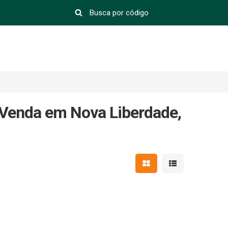
 Venda em Nova Liberdade,
Mostrar resultados em 
Mostrar resultad