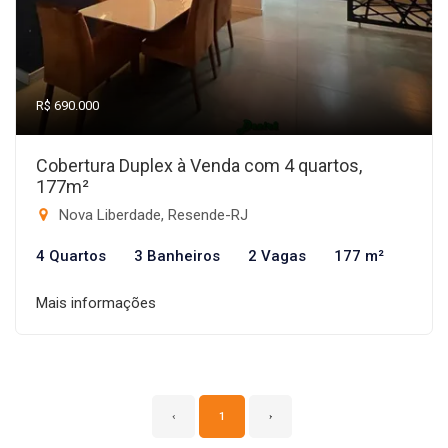
R$ 690.000
Cobertura Duplex à Venda com 4 quartos,
177m²
Nova Liberdade, Resende-RJ
4 Quartos
3 Banheiros
2 Vagas
177 m²
Mais informações
‹
1
›