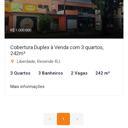
R$ 1.000.000
Cobertura Duplex à Venda com 3 quartos,
242m²
Liberdade, Resende-RJ
3 Quartos
3 Banheiros
2 Vagas
242 m²
Mais informações
‹
1
›