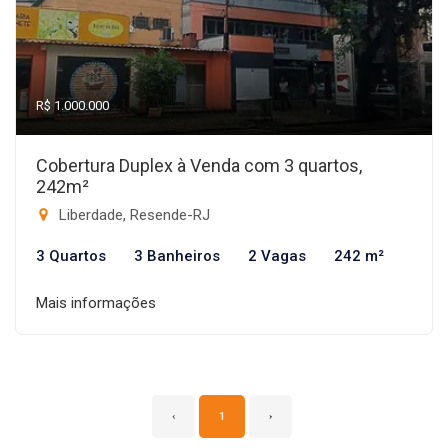
R$ 1.000.000
Cobertura Duplex à Venda com 3 quartos,
242m²
Liberdade, Resende-RJ
3 Quartos
3 Banheiros
2 Vagas
242 m²
Mais informações
‹
1
›