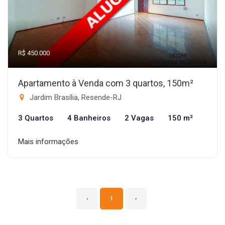
R$ 450.000
Apartamento à Venda com 3 quartos, 150m²
Jardim Brasília, Resende-RJ
3 Quartos
4 Banheiros
2 Vagas
150 m²
Mais informações
‹
1
›