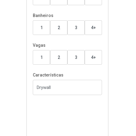
Banheiros
1
2
3
4+
Vagas
1
2
3
4+
Características