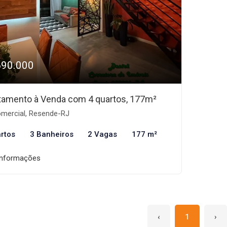
690.000
tamento à Venda com 4 quartos, 177m²
mercial, Resende-RJ
rtos
3 Banheiros
2 Vagas
177 m²
informações
‹
1
›