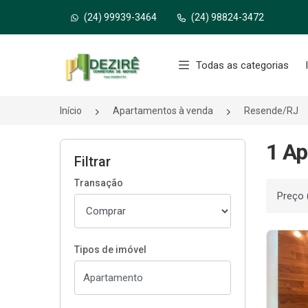
(24) 99939-3464
(24) 98824-3472
Página inicial
Todas as categorias
Início
Apartamentos à venda
Resende/RJ
1 Ap
Filtrar
Transação
Ordenar
Tipos de imóvel