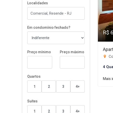
Localidades
Em condomínio fechado?
R$ 
Apar
Preço mínimo
Preço máximo
Co
4 Qua
Quartos
Mais 
1
2
3
4+
Suítes
1
2
3
4+