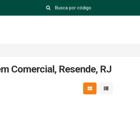
em Comercial, Resende, RJ
Mostrar resultados em 
Mostrar resultad