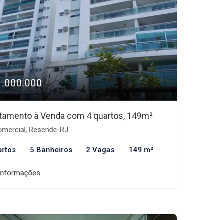
1.000.000
tamento à Venda com 4 quartos, 149m²
mercial, Resende-RJ
artos
5 Banheiros
2 Vagas
149 m²
informações