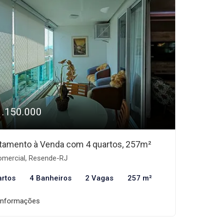
1.150.000
tamento à Venda com 4 quartos, 257m²
mercial, Resende-RJ
artos
4 Banheiros
2 Vagas
257 m²
informações