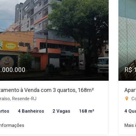
1.000.000
R$ 
tamento à Venda com 3 quartos, 168m²
Apar
raíso, Resende-RJ
Co
rtos
4 Banheiros
2 Vagas
168 m²
4 Qu
informações
Mais 