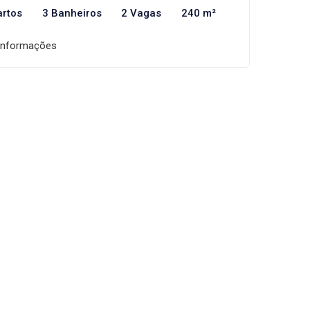
artos
3 Banheiros
2 Vagas
240 m²
informações