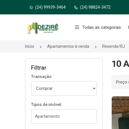
(24) 99939-3464
(24) 98824-3472
Página inicial
Todas as categorias
Início
Apartamentos à venda
Resende/RJ
10 A
Filtrar
Transação
Ordenar
Tipos de imóvel