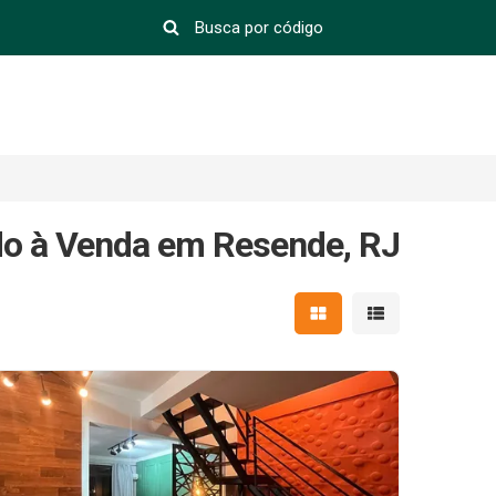
do à Venda em Resende, RJ
Mostrar resultados em 
Mostrar resultad