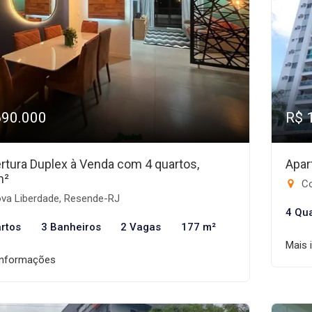
690.000
R$ 
rtura Duplex à Venda com 4 quartos,
Apar
m²
Co
va Liberdade, Resende-RJ
4 Qu
rtos
3 Banheiros
2 Vagas
177 m²
Mais 
informações