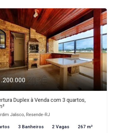
1.200.000
rtura Duplex à Venda com 3 quartos,
m²
rdim Jalisco, Resende-RJ
artos
3 Banheiros
2 Vagas
267 m²