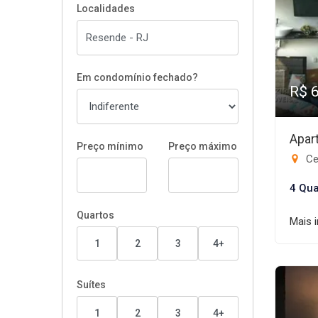
Localidades
Em condomínio fechado?
R$ 
Apar
Preço mínimo
Preço máximo
Ce
4 Qua
Quartos
Mais 
1
2
3
4+
Suítes
1
2
3
4+