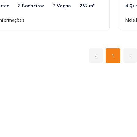
rtos
3 Banheiros
2 Vagas
267 m²
4 Qu
informações
Mais 
‹
1
›