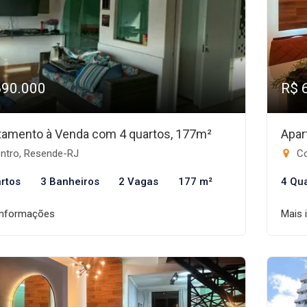
690.000
R$ 
tamento à Venda com 4 quartos, 177m²
Apar
ntro, Resende-RJ
Co
rtos
3 Banheiros
2 Vagas
177 m²
4 Qu
informações
Mais 