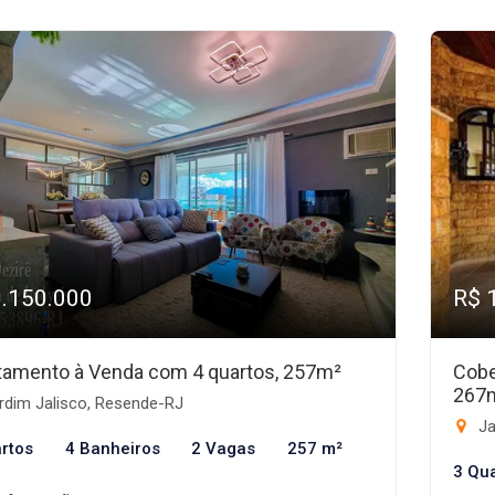
1.150.000
R$ 
tamento à Venda com 4 quartos, 257m²
Cobe
267
rdim Jalisco, Resende-RJ
Ja
rtos
4 Banheiros
2 Vagas
257 m²
3 Qu