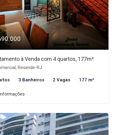
690.000
tamento à Venda com 4 quartos, 177m²
mercial, Resende-RJ
artos
3 Banheiros
2 Vagas
177 m²
informações