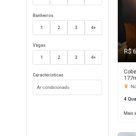
Banheiros
1
2
3
4+
Vagas
R$ 
1
2
3
4+
Cobe
Características
177
No
4 Qua
Mais 