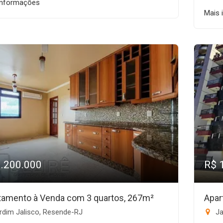
informações
Mais 
1.200.000
R$ 
tamento à Venda com 3 quartos, 267m²
Apar
rdim Jalisco, Resende-RJ
Ja