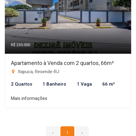
R$ 230.000
Apartamento à Venda com 2 quartos, 66m²
Itapuca, Resende-RJ
2 Quartos
1 Banheiro
1 Vaga
66 m²
Mais informações
‹
1
›