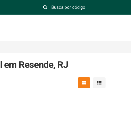
il em Resende, RJ
Mostrar resultados em 
Mostrar resultad