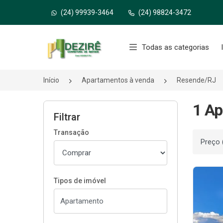
(24) 99939-3464
(24) 98824-3472
Página inicial
Todas as categorias
Início
Apartamentos à venda
Resende/RJ
1 Ap
Filtrar
Transação
Ordenar
Tipos de imóvel