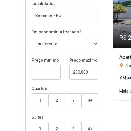
Localidades
Em condomínio fechado?
R$ 
Apar
Preço mínimo
Preço máximo
It
2 Qua
Quartos
Mais 
1
2
3
4+
Suítes
1
2
3
4+