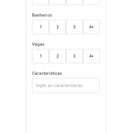
Banheiros
1
2
3
4+
Vagas
1
2
3
4+
Características