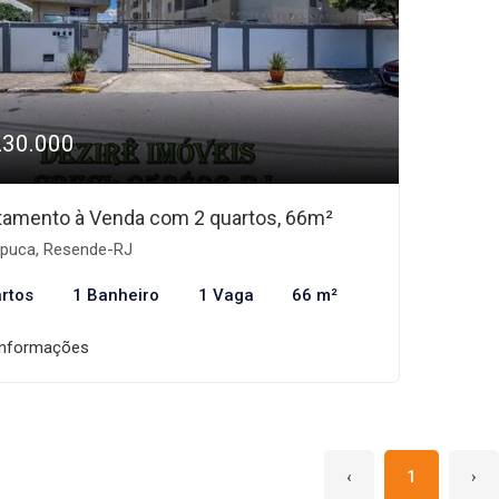
230.000
tamento à Venda com 2 quartos, 66m²
apuca, Resende-RJ
rtos
1 Banheiro
1 Vaga
66 m²
informações
‹
1
›