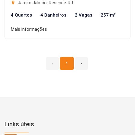
Jardim Jalisco, Resende-RJ
4 Quartos
4 Banheiros
2 Vagas
257 m²
Mais informações
‹
1
›
Links úteis