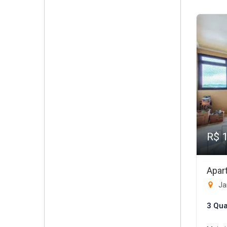
R$ 
Apar
Ja
3 Qua