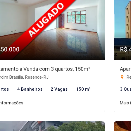
450.000
R$ 
tamento à Venda com 3 quartos, 150m²
Apar
dim Brasília, Resende-RJ
Re
rtos
4 Banheiros
2 Vagas
150 m²
3 Qu
informações
Mais 