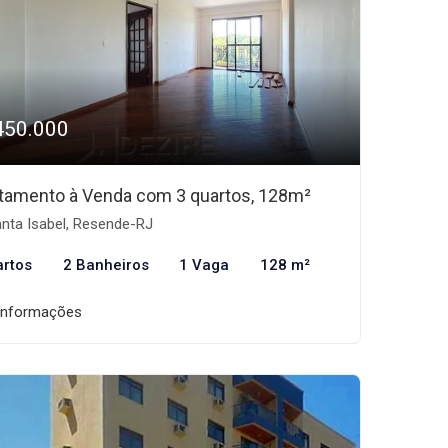
450.000
tamento à Venda com 3 quartos, 128m²
nta Isabel, Resende-RJ
artos
2 Banheiros
1 Vaga
128 m²
informações