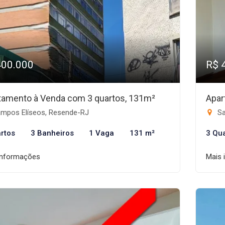
400.000
R$ 
tamento à Venda com 3 quartos, 131m²
Apar
mpos Elíseos, Resende-RJ
Sa
rtos
3 Banheiros
1 Vaga
131 m²
3 Qu
informações
Mais 