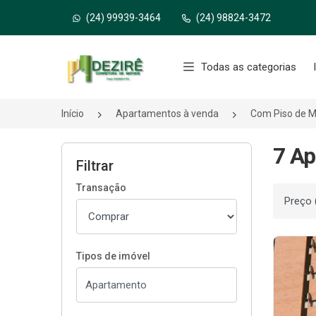
(24) 99939-3464
(24) 98824-3472
Página inicial
Todas as categorias
Início
Apartamentos à venda
Com Piso de M
7 Ap
Filtrar
Transação
Ordenar
Tipos de imóvel