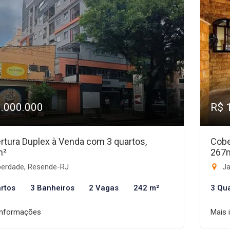
1.000.000
R$ 
rtura Duplex à Venda com 3 quartos,
Cobe
m²
267
berdade, Resende-RJ
Ja
rtos
3 Banheiros
2 Vagas
242 m²
3 Qu
informações
Mais 