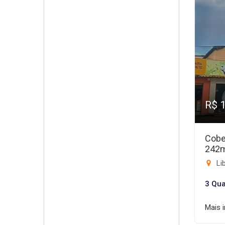
R$ 
Cobe
242
Li
3 Qua
Mais 