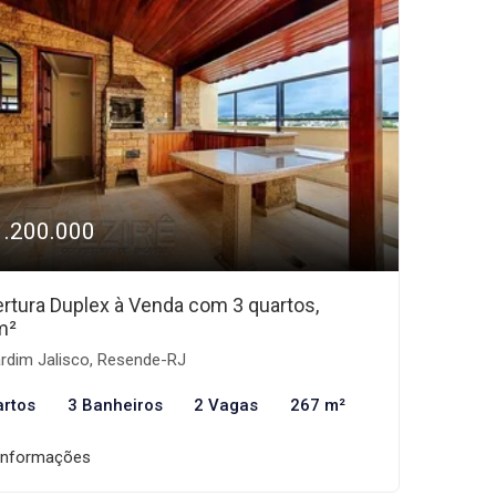
1.200.000
rtura Duplex à Venda com 3 quartos,
m²
rdim Jalisco, Resende-RJ
artos
3 Banheiros
2 Vagas
267 m²
informações