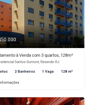
450.000
tamento à Venda com 3 quartos, 128m²
sidencial Santos Dumont, Resende-RJ
artos
2 Banheiros
1 Vaga
128 m²
informações