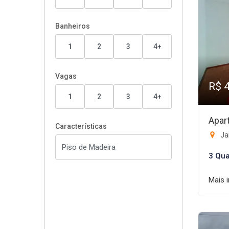
Banheiros
1
2
3
4+
Vagas
R$ 
1
2
3
4+
Apar
Características
Jar
3 Qua
Mais 