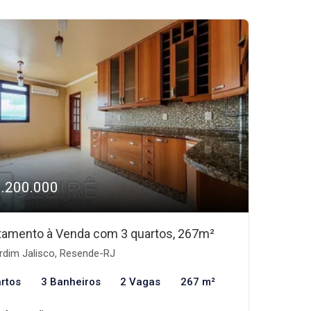
1.200.000
tamento à Venda com 3 quartos, 267m²
rdim Jalisco, Resende-RJ
rtos
3 Banheiros
2 Vagas
267 m²