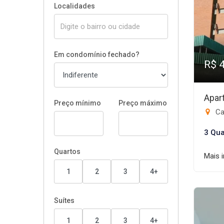
Localidades
Em condomínio fechado?
R$ 
Apar
Preço mínimo
Preço máximo
Ca
3 Qua
Quartos
Mais 
1
2
3
4+
Suítes
1
2
3
4+