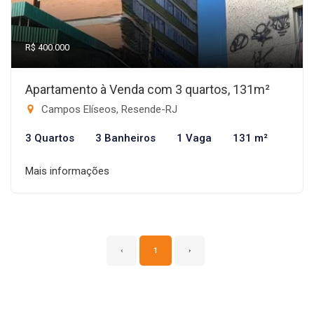
R$ 400.000
Apartamento à Venda com 3 quartos, 131m²
Campos Elíseos, Resende-RJ
3 Quartos
3 Banheiros
1 Vaga
131 m²
Mais informações
‹
1
›